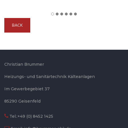
Christian Brummer
Heizungs- und Sanitärtechnik Kälteanlagen
Im Gewerbegebiet 37
85290 Geisenfeld
Tel.:
+49 (0) 8452 1425